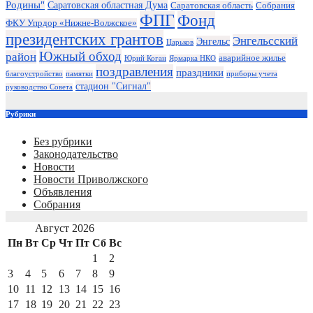
Родины"
Саратовская областная Дума
Саратовская область
Собрания
ФПГ
Фонд
ФКУ Упрдор «Нижне-Волжское»
президентских грантов
Энгельсский
Энгельс
Царьков
Южный обход
район
аварийное жилье
Юрий Коган
Ярмарка НКО
поздравления
праздники
благоустройство
памятки
приборы учета
стадион "Сигнал"
руководство Совета
Рубрики
Без рубрики
Законодательство
Новости
Новости Приволжского
Объявления
Собрания
Август 2026
Пн
Вт
Ср
Чт
Пт
Сб
Вс
1
2
3
4
5
6
7
8
9
10
11
12
13
14
15
16
17
18
19
20
21
22
23