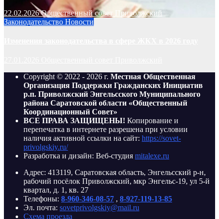
22.02.2026
Общественный совет Приволжский
Законодательство
Новости
Изменения законодательства в сфере ЖКХ в 2026 году
27.01.2026
Общественный совет Приволжский
Copyright © 2022 - 2026 г.
Местная Общественная
Организация Поддержки Гражданских Инициатив
р.п. Приволжский Энгельсского Муниципального
района Саратовской области «Общественный
Координационный Совет»
ВСЕ ПРАВА ЗАЩИЩЕНЫ!
Копирование и
перепечатка в интернете разрешена при условии
наличия активной ссылки на сайт:
https://sovet-
privolgskiy.ru/
Разработка и дизайн: Веб-студия
mitalexe.ru
Адрес: 413119, Саратовская область, Энгельсский р-н,
рабочий посёлок Приволжский, мкр Энгельс-19, ул 5-й
квартал, д. 1, кв. 27
Телефоны:
8-960-346-08-57
,
8-927-119-13-85
Эл. почта:
sovetprivolgskiy@mail.ru
Схема проезда