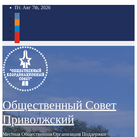
Перейти
Пт. Авг 7th, 2026
к
vkontakte
содержимому
odnoklassniki
telegram
youtube
Общественный Совет
Приволжский
Местная Общественная Организация Поддержки