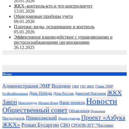
20.01.2026
ЖКХ–контроль-кто и что контролирует
13.01.2026
Общедомовые приборы учета
09.01.2026
Платежи: виды, оспаривание и контроль
05.01.2026
Эффективное взаимодействие с управляющими и
ресурсоснабжающими организациями
26.12.2025
Метки
Администрация ЭМР
Володин
Глава ЭМР
ГЖИ
ГИС ЖКХ
ЖКХ
День Победы
День России
Дмитрий Плеханов
ГосЖилИнспекция
Новости
Закон
Наши проекты
Минсоцтруда
Михаил Исаев
Общественный совет
Объявления
Правление
Проект «Азбука
Приволжский
Председатель
Прием граждан
ЖКХ»
Роман Бусаргин
СВО
СРООВ-ЗГГ "Часовые