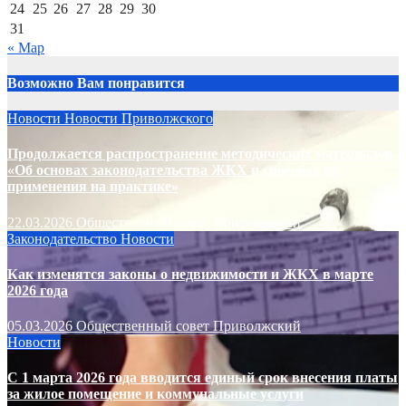
24
25
26
27
28
29
30
31
« Мар
Возможно Вам понравится
Новости
Новости Приволжского
Продолжается распространение методических материалов
«Об основах законодательства ЖКХ и способах их
применения на практике»
22.03.2026
Общественный совет Приволжский
Законодательство
Новости
Как изменятся законы о недвижимости и ЖКХ в марте
2026 года
05.03.2026
Общественный совет Приволжский
Новости
С 1 марта 2026 года вводится единый срок внесения платы
за жилое помещение и коммунальные услуги