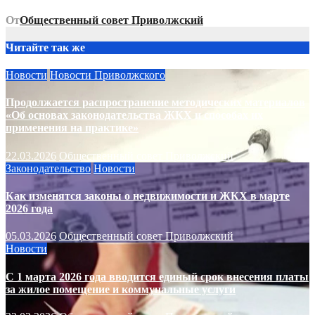
От
Общественный совет Приволжский
Читайте так же
Новости
Новости Приволжского
Продолжается распространение методических материалов
«Об основах законодательства ЖКХ и способах их
применения на практике»
22.03.2026
Общественный совет Приволжский
Законодательство
Новости
Как изменятся законы о недвижимости и ЖКХ в марте
2026 года
05.03.2026
Общественный совет Приволжский
Новости
С 1 марта 2026 года вводится единый срок внесения платы
за жилое помещение и коммунальные услуги