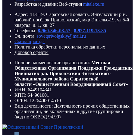
Разработка и дизайн: Веб-студия
mitalexe.ru
Адрес: 413119, Саратовская область, Энгельсский р-н,
рабочий посёлок Приволжский, мкр Энгельс-19, ул 5-й
квартал, д. 1, кв. 27
Телефоны:
8-960-346-08-57
,
8-927-119-13-85
Эл. почта:
sovetprivolgskiy@mail.ru
Схема проезда
Политика обработки персональных данных
Договор оферты
Полное наименование организации:
Местная
Общественная Организация Поддержки Гражданских
Инициатив р.п. Приволжский Энгельсского
Муниципального района Саратовской
области «Общественный Координационный Совет»
ИНН: 6449104341
КПП: 644901001
ОГРН: 1226400014510
Вид деятельности: Деятельность прочих общественных
организаций, не включенных в другие группировки
(код по ОКВЭД 94.99)