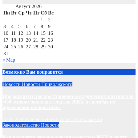
Август 2026
Пн
Вт
Ср
Чт
Пт
Сб
Вс
1
2
3
4
5
6
7
8
9
10
11
12
13
14
15
16
17
18
19
20
21
22
23
24
25
26
27
28
29
30
31
« Мар
Возможно Вам понравится
Новости
Новости Приволжского
Продолжается распространение методических материалов
«Об основах законодательства ЖКХ и способах их
применения на практике»
22.03.2026
Общественный совет Приволжский
Законодательство
Новости
Как изменятся законы о недвижимости и ЖКХ в марте