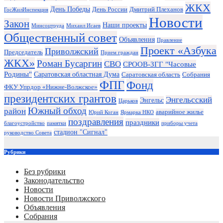
ЖКХ
День Победы
День России
Дмитрий Плеханов
ГосЖилИнспекция
Новости
Закон
Наши проекты
Минсоцтруда
Михаил Исаев
Общественный совет
Объявления
Правление
Проект «Азбука
Приволжский
Председатель
Прием граждан
ЖКХ»
Роман Бусаргин
СВО
СРООВ-ЗГГ "Часовые
Родины"
Саратовская областная Дума
Саратовская область
Собрания
ФПГ
Фонд
ФКУ Упрдор «Нижне-Волжское»
президентских грантов
Энгельсский
Энгельс
Царьков
Южный обход
район
аварийное жилье
Юрий Коган
Ярмарка НКО
поздравления
праздники
благоустройство
памятки
приборы учета
стадион "Сигнал"
руководство Совета
Рубрики
Без рубрики
Законодательство
Новости
Новости Приволжского
Объявления
Собрания