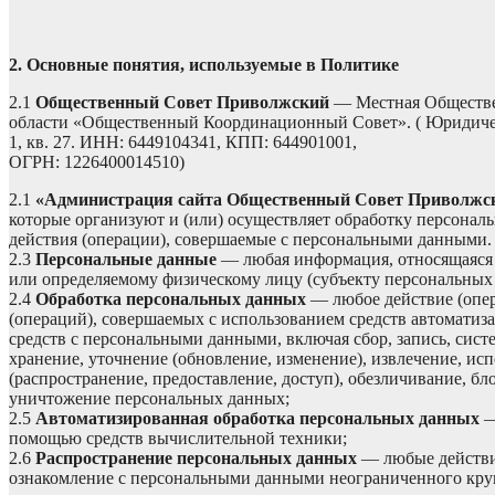
2. Основные понятия, используемые в Политике
2.1
Общественный Совет Приволжский
— Местная Обществе
области «Общественный Координационный Совет». ( Юридически
1, кв. 27. ИНН: 6449104341, КПП: 644901001,
ОГРН: 1226400014510)
2.1
«Администрация сайта Общественный Совет Приволжс
которые организуют и (или) осуществляет обработку персонал
действия (операции), совершаемые с персональными данными.
2.3
Персональные данные
— любая информация, относящаяся 
или определяемому физическому лицу (субъекту персональных
2.4
Обработка персональных данных
— любое действие (опер
(операций), совершаемых с использованием средств автоматиза
средств с персональными данными, включая сбор, запись, сист
хранение, уточнение (обновление, изменение), извлечение, исп
(распространение, предоставление, доступ), обезличивание, бл
уничтожение персональных данных;
2.5
Автоматизированная обработка персональных данных
—
помощью средств вычислительной техники;
2.6
Распространение персональных данных
— любые действия
ознакомление с персональными данными неограниченного круг