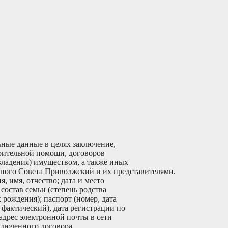
ьные данные в целях заключение,
рительной помощи, договоров
владения) имуществом, а также иных
ного Совета Приволжский и их представителями.
 имя, отчество; дата и место
состав семьи (степень родства
рождения); паспорт (номер, дата
, фактический), дата регистрации по
адрес электронной почты в сети
аключенного договора