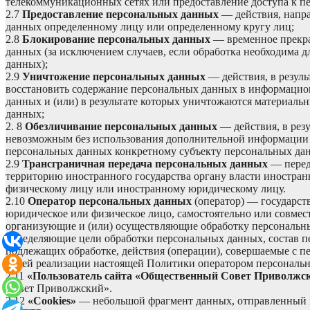
телекоммуникационных сетях или предоставление доступа к 
2.7
Предоставление персональных данных
— действия, напр
данных определенному лицу или определенному кругу лиц;
2.8
Блокирование персональных данных
— временное прекр
данных (за исключением случаев, если обработка необходима 
данных);
2.9
Уничтожение персональных данных
— действия, в резул
восстановить содержание персональных данных в информацио
данных и (или) в результате которых уничтожаются материаль
данных;
2. 8
Обезличивание персональных данных
— действия, в резу
невозможным без использования дополнительной информации
персональных данных конкретному субъекту персональных да
2.9
Трансграничная передача персональных данных
— перед
территорию иностранного государства органу власти иностран
физическому лицу или иностранному юридическому лицу.
2.10
Оператор персональных данных
(оператор) — государст
юридическое или физическое лицо, самостоятельно или совмес
организующие и (или) осуществляющие обработку персональны
определяющие цели обработки персональных данных, состав п
подлежащих обработке, действия (операции), совершаемые с 
целей реализации настоящей Политики оператором персональн
2.11
«Пользователь сайта «Общественный Совет Приволжс
Совет Приволжский».
2.12
«Cookies»
— небольшой фрагмент данных, отправленный ве