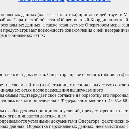
рсональных данных (далее — Политика) принята и действует в
района Саратовской области «Общественный Координационный 
ерсональных данных, а также реализуемые Оператором меры за
и предусматривает возможность ознакомления с ней неограниче
ра в социальных сетях:
овой версией документа. Оператор вправе изменять (обновлять)
ет на своем сайте и (или) страницах в социальных сетях соот
социальных сетях после размещения вышеуказанного
м самым подтверждает свое согласие на обработку его персона
ачениям, как они определены в Федеральном законе от 27.07.2
ом с соблюдением принципов и условий, предусмотренных наст
ных ограничивается достижением
е определяются уставными документами Оператора, фактически 
ых данных. Обработка персональных данных, несовместимая с ц