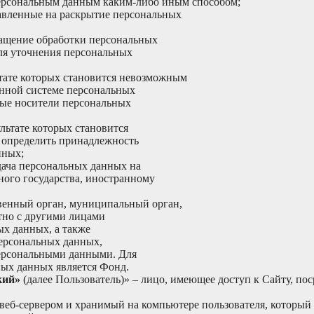
персональным данным каким-либо иным способом;
авленные на раскрытие персональных
ащение обработки персональных
для уточнения персональных
ьтате которых становится невозможным
нной системе персональных
ные носители персональных
льтате которых становится
 определить принадлежность
нных;
ача персональных данных на
ного государства, иностранному
венный орган, муниципальный орган,
тно с другими лицами
х данных, а также
ерсональных данных,
персональными данными. Для
ых данных является Фонд.
кий»
(далее Пользователь)» – лицо, имеющее доступ к Сайту, п
б-сервером и хранимый на компьютере пользователя, который в