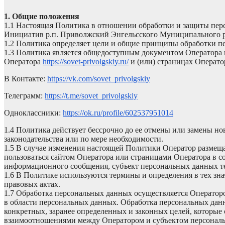
1. Общие положения
1.1 Настоящая Политика в отношении обработки и защиты пе
Инициатив р.п. Приволжский Энгельсского Муниципального 
1.2 Политика определяет цели и общие принципы обработки п
1.3 Политика является общедоступным документом Оператора 
Оператора
https://sovet-privolgskiy.ru/
и (или) страницах Операто
В Контакте:
https://vk.com/sovet_privolgskiy
Телеграмм:
https://t.me/sovet_privolgskiy
Одноклассники:
https://ok.ru/profile/602537951014
1.4 Политика действует бессрочно до ее отмены или замены н
законодательства или по мере необходимости.
1.5 В случае изменения настоящей Политики Оператор размеща
пользоваться сайтом Оператора или страницами Оператора в 
информационного сообщения, субъект персональных данных те
1.6 В Политике используются термины и определения в тех зн
правовых актах.
1.7 Обработка персональных данных осуществляется Оператор
в области персональных данных. Обработка персональных дан
конкретных, заранее определенных и законных целей, которы
взаимоотношениями между Оператором и субъектом персональн