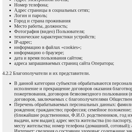
Номер телефона;
Адрес страницы в социальных сетях;
Логин и пароль;
Город и страна проживания
Место работы, должность;
Фотография (видео) Пользователя;
технические характеристики устройств;
IР-адрес;
информацию в файлах «сооkies»;
информацию о браузере;
дата и время пользования сайтом;
адреса запрашиваемых страниц сайта Оператора;
4.2.2 Благополучатели и их представители.
В данной категории субъектов обрабатываются персонал
исполнение и прекращение договоров оказания благотво
пожертвования, договоров безвозмездного пользования (
договоров, заключаемых с благополучателями Обществен
Перечень обрабатываемых персональных данных: фамилия,
рождения; гражданство; профессия; семейное положение; 
(ближайшие родственники, Ф.И.О. родственников, год их 
выдачи, кем выдан); адрес места жительства (по паспорту
месту жительства; номер телефона (домашний, сотовый); 
Интернет; сведения о состоянии здоровья; содержание з