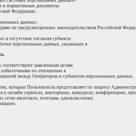
ых системах персональных данных»
и и нормативные документы
йской Федерации;
ональных данных;
, прямо не предусмотренных законодательством Российской Фед
х в отсутствие согласия субъекта
аботки персональных данных, указанных в
х,
 соответствуют заявленным целям
я избыточными по отношению к
тношений между Оператором и субъектом персональных данных.
етях, которые Пользователь предоставляет по запросу Админист
я в онлайн сервисах, викторинах, конкурсах, конференциях,
 сетях вконтакте, телеграм, одноклассники.
рмацию: