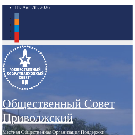
Перейти
Пт. Авг 7th, 2026
к
vkontakte
содержимому
odnoklassniki
telegram
youtube
Общественный Совет
Приволжский
Местная Общественная Организация Поддержки