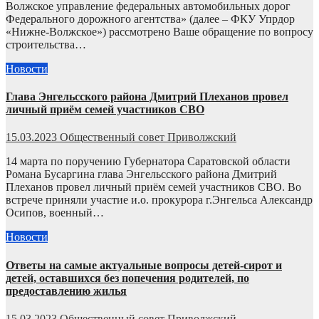
Волжское управление федеральных автомобильных дорог
Федерального дорожного агентства» (далее – ФКУ Упрдор
«Нижне-Волжское») рассмотрено Ваше обращение по вопросу
строительства…
Новости
Глава Энгельсского района Дмитрий Плеханов провел
личный приём семей участников СВО
15.03.2023
Общественный совет Приволжский
14 марта по поручению Губернатора Саратовской области
Романа Бусаргина глава Энгельсского района Дмитрий
Плеханов провел личный приём семей участников СВО. Во
встрече приняли участие и.о. прокурора г.Энгельса Александр
Осипов, военный…
Новости
Ответы на самые актуальные вопросы детей-сирот и
детей, оставшихся без попечения родителей, по
предоставлению жилья
15.03.2023
Общественный совет Приволжский