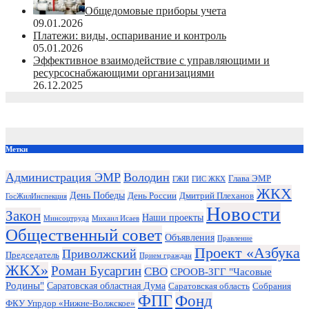
Общедомовые приборы учета
09.01.2026
Платежи: виды, оспаривание и контроль
05.01.2026
Эффективное взаимодействие с управляющими и
ресурсоснабжающими организациями
26.12.2025
Метки
Администрация ЭМР
Володин
Глава ЭМР
ГЖИ
ГИС ЖКХ
ЖКХ
День Победы
День России
Дмитрий Плеханов
ГосЖилИнспекция
Новости
Закон
Наши проекты
Минсоцтруда
Михаил Исаев
Общественный совет
Объявления
Правление
Проект «Азбука
Приволжский
Председатель
Прием граждан
ЖКХ»
Роман Бусаргин
СВО
СРООВ-ЗГГ "Часовые
Родины"
Саратовская областная Дума
Саратовская область
Собрания
ФПГ
Фонд
ФКУ Упрдор «Нижне-Волжское»