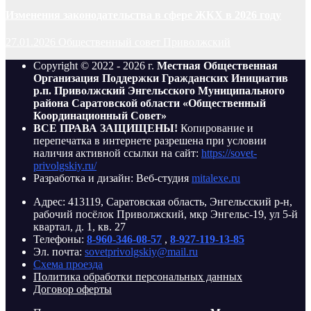
Изменения законодательства в сфере ЖКХ в 2026 году
27.01.2026
Общественный совет Приволжский
Copyright © 2022 - 2026 г.
Местная Общественная
Организация Поддержки Гражданских Инициатив
р.п. Приволжский Энгельсского Муниципального
района Саратовской области «Общественный
Координационный Совет»
ВСЕ ПРАВА ЗАЩИЩЕНЫ!
Копирование и
перепечатка в интернете разрешена при условии
наличия активной ссылки на сайт:
https://sovet-
privolgskiy.ru/
Разработка и дизайн: Веб-студия
mitalexe.ru
Адрес: 413119, Саратовская область, Энгельсский р-н,
рабочий посёлок Приволжский, мкр Энгельс-19, ул 5-й
квартал, д. 1, кв. 27
Телефоны:
8-960-346-08-57
,
8-927-119-13-85
Эл. почта:
sovetprivolgskiy@mail.ru
Схема проезда
Политика обработки персональных данных
Договор оферты