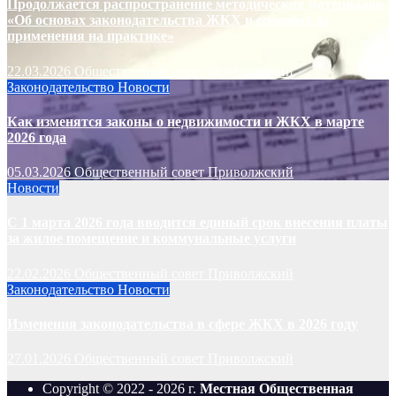
Продолжается распространение методических материалов
«Об основах законодательства ЖКХ и способах их
применения на практике»
22.03.2026
Общественный совет Приволжский
Законодательство
Новости
Как изменятся законы о недвижимости и ЖКХ в марте
2026 года
05.03.2026
Общественный совет Приволжский
Новости
С 1 марта 2026 года вводится единый срок внесения платы
за жилое помещение и коммунальные услуги
22.02.2026
Общественный совет Приволжский
Законодательство
Новости
Изменения законодательства в сфере ЖКХ в 2026 году
27.01.2026
Общественный совет Приволжский
Copyright © 2022 - 2026 г.
Местная Общественная