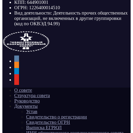
КПП: 644901001
ОГРН: 1226400014510
Вид деятельности: Деятельность прочих общественных
организаций, не включенных в другие группировки
(код по ОКВЭД 94.99)
vkontakte
odnoklassniki
telegram
youtube
О совете
Структура совета
Руководство
Документы
Устав
Свидетельство о регистрации
Свидетельство ОГРН
Выписка ЕГРЮЛ
ИНН общественного координационного совета