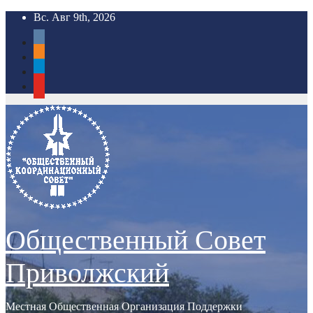
Перейти
Вс. Авг 9th, 2026
к
vkontakte
содержимому
odnoklassniki
telegram
youtube
Общественный Совет
Приволжский
Местная Общественная Организация Поддержки