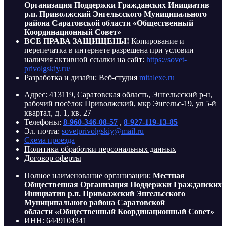
Организация Поддержки Гражданских Инициатив
р.п. Приволжский Энгельсского Муниципального
района Саратовской области «Общественный
Координационный Совет»
ВСЕ ПРАВА ЗАЩИЩЕНЫ!
Копирование и
перепечатка в интернете разрешена при условии
наличия активной ссылки на сайт:
https://sovet-
privolgskiy.ru/
Разработка и дизайн: Веб-студия
mitalexe.ru
Адрес: 413119, Саратовская область, Энгельсский р-н,
рабочий посёлок Приволжский, мкр Энгельс-19, ул 5-й
квартал, д. 1, кв. 27
Телефоны:
8-960-346-08-57
,
8-927-119-13-85
Эл. почта:
sovetprivolgskiy@mail.ru
Схема проезда
Политика обработки персональных данных
Договор оферты
Полное наименование организации:
Местная
Общественная Организация Поддержки Гражданских
Инициатив р.п. Приволжский Энгельсского
Муниципального района Саратовской
области «Общественный Координационный Совет»
ИНН: 6449104341