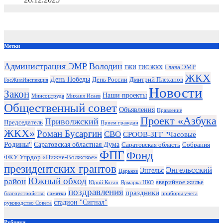
Метки
Администрация ЭМР
Володин
Глава ЭМР
ГЖИ
ГИС ЖКХ
ЖКХ
День Победы
День России
Дмитрий Плеханов
ГосЖилИнспекция
Новости
Закон
Наши проекты
Минсоцтруда
Михаил Исаев
Общественный совет
Объявления
Правление
Проект «Азбука
Приволжский
Председатель
Прием граждан
ЖКХ»
Роман Бусаргин
СВО
СРООВ-ЗГГ "Часовые
Родины"
Саратовская областная Дума
Саратовская область
Собрания
ФПГ
Фонд
ФКУ Упрдор «Нижне-Волжское»
президентских грантов
Энгельсский
Энгельс
Царьков
Южный обход
район
аварийное жилье
Юрий Коган
Ярмарка НКО
поздравления
праздники
благоустройство
памятки
приборы учета
стадион "Сигнал"
руководство Совета
Рубрики