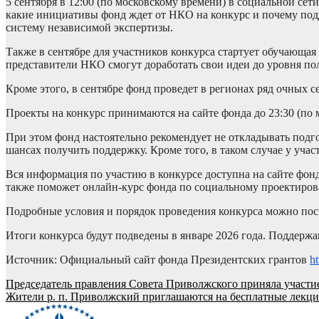
5 сентября в 12:00 (по московскому времени) в социальной с
какие инициативы фонд ждет от НКО на конкурс и почему подд
систему независимой экспертизы.
Также в сентябре для участников конкурса стартует обучающая
представители НКО смогут доработать свои идеи до уровня по
Кроме этого, в сентябре фонд проведет в регионах ряд очных с
Проекты на конкурс принимаются на сайте фонда до 23:30 (по 
При этом фонд настоятельно рекомендует не откладывать подгот
шансах получить поддержку. Кроме того, в таком случае у уча
Вся информация по участию в конкурсе доступна на сайте фон
также поможет онлайн-курс фонда по социальному проектиро
Подробные условия и порядок проведения конкурса можно пос
Итоги конкурса будут подведены в январе 2026 года. Поддержа
Источник: Официальный сайт фонда Президентских грантов
h
Навигация
Председатель правления Совета Приволжского приняла участи
Жители р. п. Приволжский приглашаются на бесплатные лекц
по