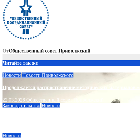
записям
От
Общественный совет Приволжский
Читайте так же
Новости
Новости Приволжского
Продолжается распространение методических материалов «
22.03.2026
Общественный совет Приволжский
Законодательство
Новости
Как изменятся законы о недвижимости и ЖКХ в марте 2026
05.03.2026
Общественный совет Приволжский
Новости