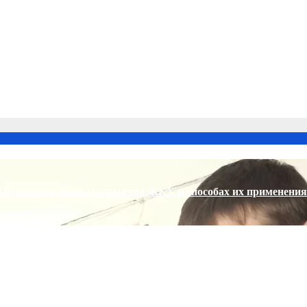
Об основах законодательства ЖКХ и способах их применения
 года