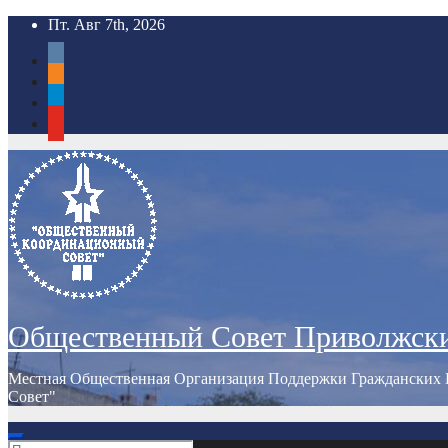
Перейти
Пт. Авг 7th, 2026
к
vkontakte
содержимому
odnoklassniki
telegram
youtube
Общественный Совет Приволжск
Местная Общественная Организация Поддержки Гражданских 
Совет"