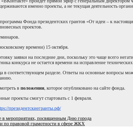
ети «ВКонтакте» пройдет прямой эфир с генеральным директором
ерживаются именно проекты, а не текущая деятельность органи
 программа Фонда президентских грантов «От идеи – к настоящи
лновесных проектов.
еминаров.
московскому времени) 15 октября.
овку заявки на последние дни, поскольку это чаще всего негатив
стника конкурса не остается времени на исправление технически
да в соответствующем разделе. Ответы на основные вопросы мож
ванию.
мотреть в
положении
, которое опубликовано на сайте фонда.
нные проекты смогут стартовать с 1 февраля.
ttps://президентскиегранты.рф/
е в мероприятиях, посвященным Дню города
ии по правовой грамотности в сфере ЖКХ