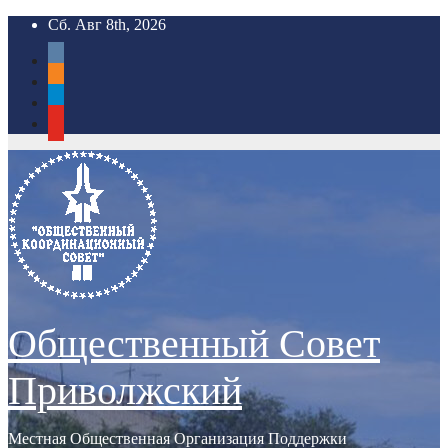
Перейти
Сб. Авг 8th, 2026
к
vkontakte
содержимому
odnoklassniki
telegram
youtube
Общественный Совет
Приволжский
Местная Общественная Организация Поддержки