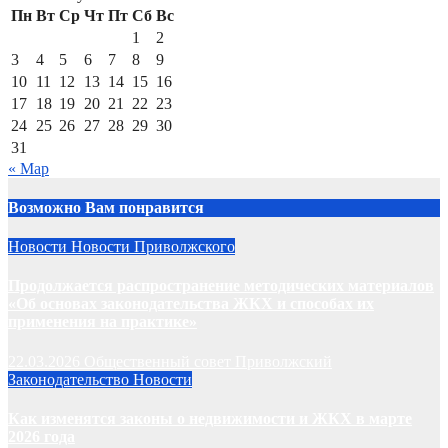
Пн
Вт
Ср
Чт
Пт
Сб
Вс
1
2
3
4
5
6
7
8
9
10
11
12
13
14
15
16
17
18
19
20
21
22
23
24
25
26
27
28
29
30
31
« Мар
Возможно Вам понравится
Новости
Новости Приволжского
Продолжается распространение методических материалов
«Об основах законодательства ЖКХ и способах их
применения на практике»
22.03.2026
Общественный совет Приволжский
Законодательство
Новости
Как изменятся законы о недвижимости и ЖКХ в марте
2026 года