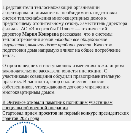
Представители теплоснабжающей организации
акцентировали внимание на необходимость подготовки
систем теплоснабжения многоквартирных домов к
предстоящему отопительному сезону. Заместитель директора
филиала АО «ЭнгергосбыТ Плюс» — технический
директор
Мария Конорева
рассказала, что в системы
теплопотребления домов «
входит все общедомовое
имущество, включая даже приборы учета
». Качество
подготовки дома напрямую влияет на общее потребление
тепла.
О произошедших и наступающих изменениях в жилищном
законодательстве рассказали юристы инспекции. С
участниками совещания обсудили правоприменительную
практику. В частности, спор о количестве голосов
собственников, утверждающих договор управления
многоквартирным домом.
Навигация
В Энгельсе открыли памятник погибшим участникам
специальной военной операции
по
Стартовал прием проектов на первый конкурс президентских
записям
грантов 2025 года