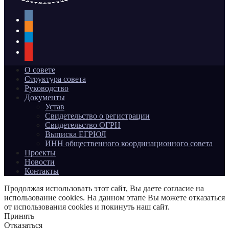
vkontakte
odnoklassniki
telegram
youtube
О совете
Структура совета
Руководство
Документы
Устав
Свидетельство о регистрации
Свидетельство ОГРН
Выписка ЕГРЮЛ
ИНН общественного координационного совета
Проекты
Новости
Контакты
Продолжая использовать этот сайт, Вы даете согласие на
использование cookies. На данном этапе Вы можете отказаться
от использования cookies и покинуть наш сайт.
Принять
Отказаться