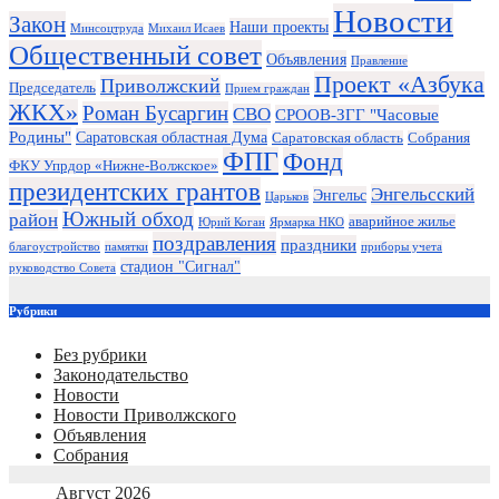
Новости
Закон
Наши проекты
Минсоцтруда
Михаил Исаев
Общественный совет
Объявления
Правление
Проект «Азбука
Приволжский
Председатель
Прием граждан
ЖКХ»
Роман Бусаргин
СВО
СРООВ-ЗГГ "Часовые
Родины"
Саратовская областная Дума
Саратовская область
Собрания
ФПГ
Фонд
ФКУ Упрдор «Нижне-Волжское»
президентских грантов
Энгельсский
Энгельс
Царьков
Южный обход
район
аварийное жилье
Юрий Коган
Ярмарка НКО
поздравления
праздники
благоустройство
памятки
приборы учета
стадион "Сигнал"
руководство Совета
Рубрики
Без рубрики
Законодательство
Новости
Новости Приволжского
Объявления
Собрания
Август 2026