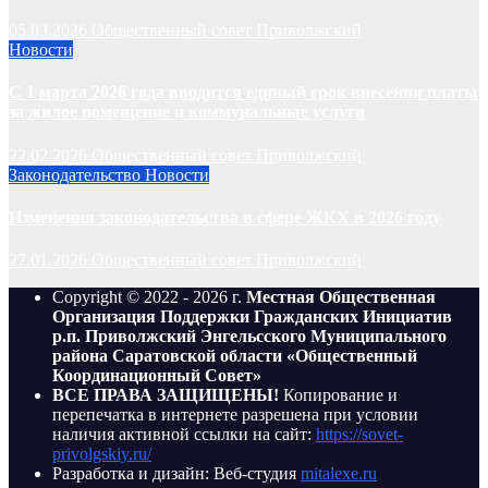
05.03.2026
Общественный совет Приволжский
Новости
С 1 марта 2026 года вводится единый срок внесения платы
за жилое помещение и коммунальные услуги
22.02.2026
Общественный совет Приволжский
Законодательство
Новости
Изменения законодательства в сфере ЖКХ в 2026 году
27.01.2026
Общественный совет Приволжский
Copyright © 2022 - 2026 г.
Местная Общественная
Организация Поддержки Гражданских Инициатив
р.п. Приволжский Энгельсского Муниципального
района Саратовской области «Общественный
Координационный Совет»
ВСЕ ПРАВА ЗАЩИЩЕНЫ!
Копирование и
перепечатка в интернете разрешена при условии
наличия активной ссылки на сайт:
https://sovet-
privolgskiy.ru/
Разработка и дизайн: Веб-студия
mitalexe.ru