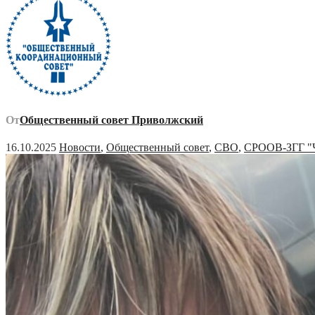
От
Общественный совет Приволжский
16.10.2025
Новости
,
Общественный совет
,
СВО
,
СРООВ-ЗГГ "