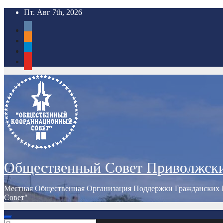
Перейти
Пт. Авг 7th, 2026
к
vkontakte
содержимому
odnoklassniki
telegram
youtube
Общественный Совет Приволжск
Местная Общественная Организация Поддержки Гражданских 
Совет"