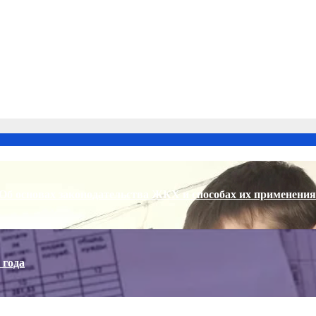
Об основах законодательства ЖКХ и способах их применения
 года