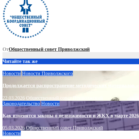
записям
От
Общественный совет Приволжский
Читайте так же
Новости
Новости Приволжского
Продолжается распространение методических материалов «
22.03.2026
Общественный совет Приволжский
Законодательство
Новости
Как изменятся законы о недвижимости и ЖКХ в марте 2026
05.03.2026
Общественный совет Приволжский
Новости