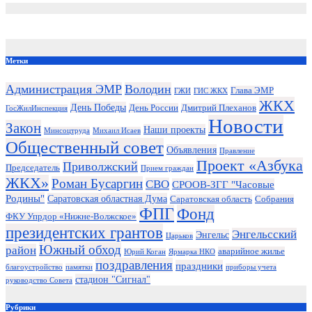
Метки
Администрация ЭМР
Володин
Глава ЭМР
ГЖИ
ГИС ЖКХ
ЖКХ
День Победы
День России
Дмитрий Плеханов
ГосЖилИнспекция
Новости
Закон
Наши проекты
Минсоцтруда
Михаил Исаев
Общественный совет
Объявления
Правление
Проект «Азбука
Приволжский
Председатель
Прием граждан
ЖКХ»
Роман Бусаргин
СВО
СРООВ-ЗГГ "Часовые
Родины"
Саратовская областная Дума
Саратовская область
Собрания
ФПГ
Фонд
ФКУ Упрдор «Нижне-Волжское»
президентских грантов
Энгельсский
Энгельс
Царьков
Южный обход
район
аварийное жилье
Юрий Коган
Ярмарка НКО
поздравления
праздники
благоустройство
памятки
приборы учета
стадион "Сигнал"
руководство Совета
Рубрики