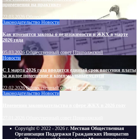
применения на практике»
22.03.2026
Общественный совет Приволжский
Законодательство
Новости
Как изменятся законы о недвижимости и ЖКХ в марте
2026 года
05.03.2026
Общественный совет Приволжский
Новости
С 1 марта 2026 года вводится единый срок внесения платы
за жилое помещение и коммунальные услуги
22.02.2026
Общественный совет Приволжский
Законодательство
Новости
Изменения законодательства в сфере ЖКХ в 2026 году
27.01.2026
Общественный совет Приволжский
Copyright © 2022 - 2026 г.
Местная Общественная
Организация Поддержки Гражданских Инициатив