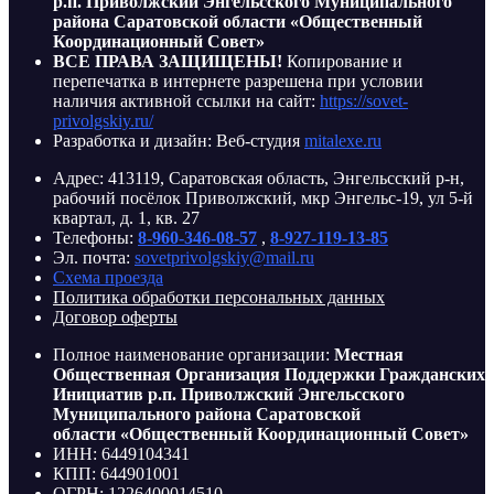
р.п. Приволжский Энгельсского Муниципального
района Саратовской области «Общественный
Координационный Совет»
ВСЕ ПРАВА ЗАЩИЩЕНЫ!
Копирование и
перепечатка в интернете разрешена при условии
наличия активной ссылки на сайт:
https://sovet-
privolgskiy.ru/
Разработка и дизайн: Веб-студия
mitalexe.ru
Адрес: 413119, Саратовская область, Энгельсский р-н,
рабочий посёлок Приволжский, мкр Энгельс-19, ул 5-й
квартал, д. 1, кв. 27
Телефоны:
8-960-346-08-57
,
8-927-119-13-85
Эл. почта:
sovetprivolgskiy@mail.ru
Схема проезда
Политика обработки персональных данных
Договор оферты
Полное наименование организации:
Местная
Общественная Организация Поддержки Гражданских
Инициатив р.п. Приволжский Энгельсского
Муниципального района Саратовской
области «Общественный Координационный Совет»
ИНН: 6449104341
КПП: 644901001
ОГРН: 1226400014510