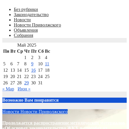
Без рубрики
Законодательство
Новости
Новости Приволжского
Объявления
Собрания
Май 2025
Пн
Вт
Ср
Чт
Пт
Сб
Вс
1
2
3
4
5
6
7
8
9
10
11
12
13
14
15
16
17
18
19
20
21
22
23
24
25
26
27
28
29
30
31
« Мар
Июн »
Возможно Вам понравится
Новости
Новости Приволжского
Продолжается распространение методических материалов
«Об основах законодательства ЖКХ и способах их