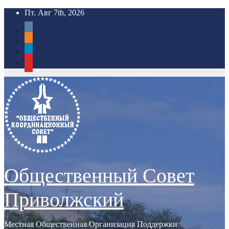
Перейти
Пт. Авг 7th, 2026
к
vkontakte
содержимому
odnoklassniki
telegram
youtube
Общественный Совет
Приволжский
Местная Общественная Организация Поддержки