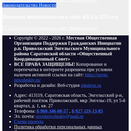
Законодательство
Новости
Изменения законодательства в сфере ЖКХ в 2026 году
27.01.2026
Общественный совет Приволжский
Copyright © 2022 - 2026 г.
Местная Общественная
Организация Поддержки Гражданских Инициатив
р.п. Приволжский Энгельсского Муниципального
района Саратовской области «Общественный
Координационный Совет»
ВСЕ ПРАВА ЗАЩИЩЕНЫ!
Копирование и
перепечатка в интернете разрешена при условии
наличия активной ссылки на сайт:
https://sovet-
privolgskiy.ru/
Разработка и дизайн: Веб-студия
mitalexe.ru
Адрес: 413119, Саратовская область, Энгельсский р-н,
рабочий посёлок Приволжский, мкр Энгельс-19, ул 5-й
квартал, д. 1, кв. 27
Телефоны:
8-960-346-08-57
,
8-927-119-13-85
Эл. почта:
sovetprivolgskiy@mail.ru
Схема проезда
Политика обработки персональных данных