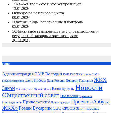
ЖКХ–контроль-кто и что контролирует
13.01.2026
Общедомовые приборы учета
09.01.2026
Платежи: виды, оспаривание и контроль
05.01.2026
Эффективное взаимодействие с управляющими и
ресурсоснабжающими организациями
26.12.2025
Метки
Администрация ЭМР
Володин
Глава ЭМР
ГЖИ
ГИС ЖКХ
ЖКХ
День Победы
День России
Дмитрий Плеханов
ГосЖилИнспекция
Новости
Закон
Наши проекты
Минсоцтруда
Михаил Исаев
Общественный совет
Объявления
Правление
Проект «Азбука
Приволжский
Председатель
Прием граждан
ЖКХ»
Роман Бусаргин
СВО
СРООВ-ЗГГ "Часовые