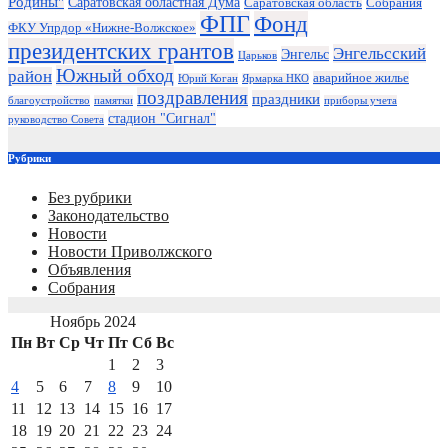
Родины"
Саратовская областная Дума
Саратовская область
Собрания
ФПГ
Фонд
ФКУ Упрдор «Нижне-Волжское»
президентских грантов
Энгельсский
Энгельс
Царьков
Южный обход
район
аварийное жилье
Юрий Коган
Ярмарка НКО
поздравления
праздники
благоустройство
памятки
приборы учета
стадион "Сигнал"
руководство Совета
Рубрики
Без рубрики
Законодательство
Новости
Новости Приволжского
Объявления
Собрания
Ноябрь 2024
Пн
Вт
Ср
Чт
Пт
Сб
Вс
1
2
3
4
5
6
7
8
9
10
11
12
13
14
15
16
17
18
19
20
21
22
23
24