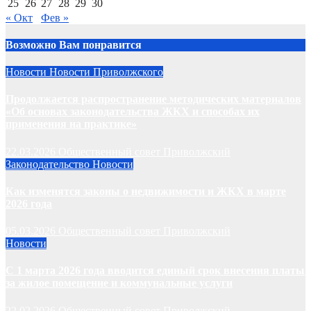
25
26
27
28
29
30
« Окт
Фев »
Возможно Вам понравится
Новости
Новости Приволжского
Продолжается распространение методических материалов
«Об основах законодательства ЖКХ и способах их
применения на практике»
22.03.2026
Общественный совет Приволжский
Законодательство
Новости
Как изменятся законы о недвижимости и ЖКХ в марте
2026 года
05.03.2026
Общественный совет Приволжский
Новости
С 1 марта 2026 года вводится единый срок внесения платы
за жилое помещение и коммунальные услуги
22.02.2026
Общественный совет Приволжский