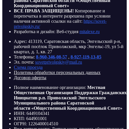
района Саратовской области «Общественный
Координационный Совет»
ВСЕ ПРАВА ЗАЩИЩЕНЫ!
Копирование и
перепечатка в интернете разрешена при условии
наличия активной ссылки на сайт:
https://sovet-
privolgskiy.ru/
Разработка и дизайн: Веб-студия
mitalexe.ru
Адрес: 413119, Саратовская область, Энгельсский р-н,
рабочий посёлок Приволжский, мкр Энгельс-19, ул 5-й
квартал, д. 1, кв. 27
Телефоны:
8-960-346-08-57
,
8-927-119-13-85
Эл. почта:
sovetprivolgskiy@mail.ru
Схема проезда
Политика обработки персональных данных
Договор оферты
Полное наименование организации:
Местная
Общественная Организация Поддержки Гражданских
Инициатив р.п. Приволжский Энгельсского
Муниципального района Саратовской
области «Общественный Координационный Совет»
ИНН: 6449104341
КПП: 644901001
ОГРН: 1226400014510
Вид деятельности: Деятельность прочих общественных