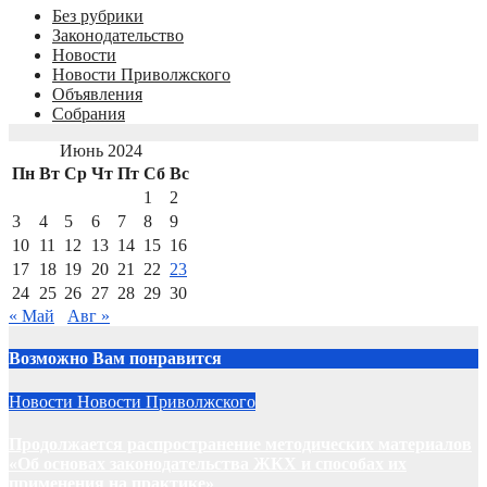
Без рубрики
Законодательство
Новости
Новости Приволжского
Объявления
Собрания
Июнь 2024
Пн
Вт
Ср
Чт
Пт
Сб
Вс
1
2
3
4
5
6
7
8
9
10
11
12
13
14
15
16
17
18
19
20
21
22
23
24
25
26
27
28
29
30
« Май
Авг »
Возможно Вам понравится
Новости
Новости Приволжского
Продолжается распространение методических материалов
«Об основах законодательства ЖКХ и способах их
применения на практике»