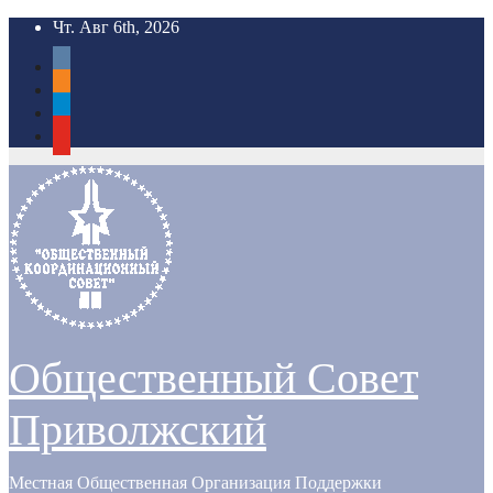
Перейти
Чт. Авг 6th, 2026
к
vkontakte
содержимому
odnoklassniki
telegram
youtube
Общественный Совет
Приволжский
Местная Общественная Организация Поддержки