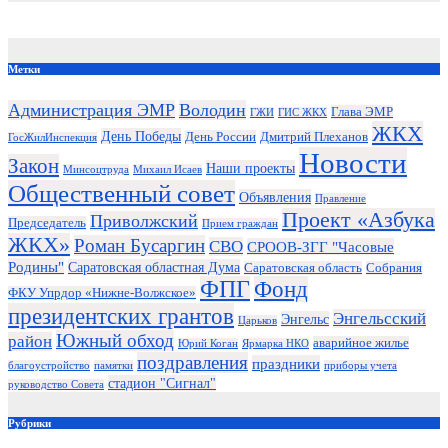
Метки
Администрация ЭМР
Володин
Глава ЭМР
ГЖИ
ГИС ЖКХ
ЖКХ
День Победы
День России
Дмитрий Плеханов
ГосЖилИнспекция
Новости
Закон
Наши проекты
Минсоцтруда
Михаил Исаев
Общественный совет
Объявления
Правление
Проект «Азбука
Приволжский
Председатель
Прием граждан
ЖКХ»
Роман Бусаргин
СВО
СРООВ-ЗГГ "Часовые
Родины"
Саратовская областная Дума
Саратовская область
Собрания
ФПГ
Фонд
ФКУ Упрдор «Нижне-Волжское»
президентских грантов
Энгельсский
Энгельс
Царьков
Южный обход
район
аварийное жилье
Юрий Коган
Ярмарка НКО
поздравления
праздники
благоустройство
памятки
приборы учета
стадион "Сигнал"
руководство Совета
Рубрики