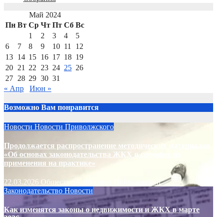
Май 2024
Пн
Вт
Ср
Чт
Пт
Сб
Вс
1
2
3
4
5
6
7
8
9
10
11
12
13
14
15
16
17
18
19
20
21
22
23
24
25
26
27
28
29
30
31
« Апр
Июн »
Возможно Вам понравится
Новости
Новости Приволжского
Продолжается распространение методических материалов
«Об основах законодательства ЖКХ и способах их
применения на практике»
22.03.2026
Общественный совет Приволжский
Законодательство
Новости
Как изменятся законы о недвижимости и ЖКХ в марте