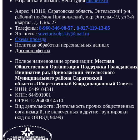
Разработка и дизайн: Веб-студия
mitalexe.ru
Адрес: 413119, Саратовская область, Энгельсский р-н,
рабочий посёлок Приволжский, мкр Энгельс-19, ул 5-й
квартал, д. 1, кв. 27
Телефоны:
8-960-346-08-57
,
8-927-119-13-85
Эл. почта:
sovetprivolgskiy@mail.ru
Схема проезда
Политика обработки персональных данных
Договор оферты
Полное наименование организации:
Местная
Общественная Организация Поддержки Гражданских
Инициатив р.п. Приволжский Энгельсского
Муниципального района Саратовской
области «Общественный Координационный Совет»
ИНН: 6449104341
КПП: 644901001
ОГРН: 1226400014510
Вид деятельности: Деятельность прочих общественных
организаций, не включенных в другие группировки
(код по ОКВЭД 94.99)