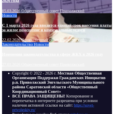
2026 года
05.03.2026
Общественный совет Приволжский
Новости
С 1 марта 2026 года вводится единый срок внесения платы
за жилое помещение и коммунальные услуги
22.02.2026
Общественный совет Приволжский
Законодательство
Новости
Изменения законодательства в сфере ЖКХ в 2026 году
27.01.2026
Общественный совет Приволжский
Copyright © 2022 - 2026 г.
Местная Общественная
Организация Поддержки Гражданских Инициатив
р.п. Приволжский Энгельсского Муниципального
района Саратовской области «Общественный
Координационный Совет»
ВСЕ ПРАВА ЗАЩИЩЕНЫ!
Копирование и
перепечатка в интернете разрешена при условии
наличия активной ссылки на сайт:
https://sovet-
privolgskiy.ru/