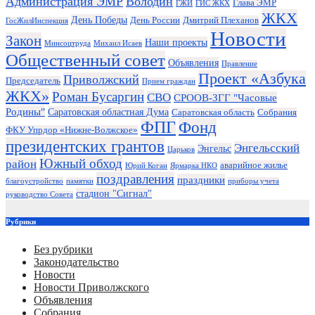
Администрация ЭМР
Володин
Глава ЭМР
ГЖИ
ГИС ЖКХ
ЖКХ
День Победы
День России
Дмитрий Плеханов
ГосЖилИнспекция
Новости
Закон
Наши проекты
Минсоцтруда
Михаил Исаев
Общественный совет
Объявления
Правление
Проект «Азбука
Приволжский
Председатель
Прием граждан
ЖКХ»
Роман Бусаргин
СВО
СРООВ-ЗГГ "Часовые
Родины"
Саратовская областная Дума
Саратовская область
Собрания
ФПГ
Фонд
ФКУ Упрдор «Нижне-Волжское»
президентских грантов
Энгельсский
Энгельс
Царьков
Южный обход
район
аварийное жилье
Юрий Коган
Ярмарка НКО
поздравления
праздники
благоустройство
памятки
приборы учета
стадион "Сигнал"
руководство Совета
Рубрики
Без рубрики
Законодательство
Новости
Новости Приволжского
Объявления
Собрания