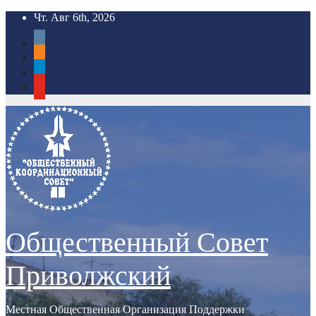
Перейти
Чт. Авг 6th, 2026
к
vkontakte
содержимому
odnoklassniki
telegram
youtube
Общественный Совет
Приволжский
Местная Общественная Организация Поддержки