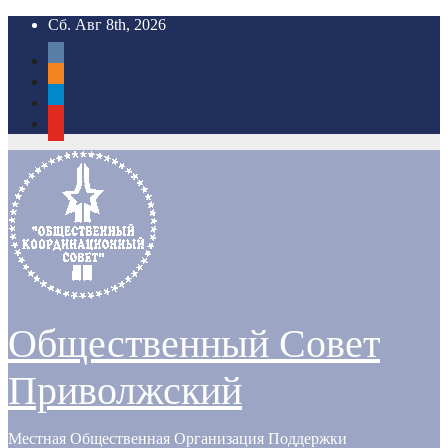
Перейти
Сб. Авг 8th, 2026
к
vkontakte
содержимому
odnoklassniki
telegram
youtube
Общественный Совет
Приволжский
Местная Общественная Организация Поддержки