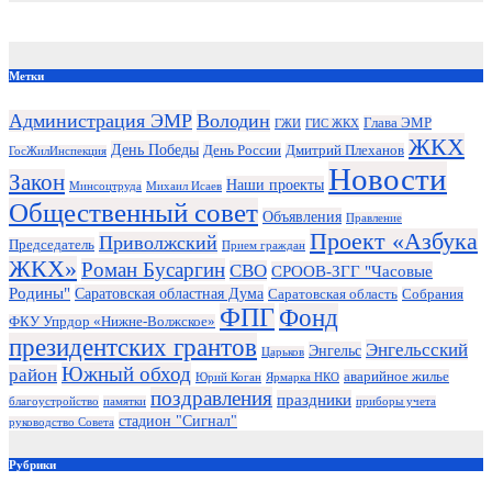
Метки
Администрация ЭМР
Володин
Глава ЭМР
ГЖИ
ГИС ЖКХ
ЖКХ
День Победы
День России
Дмитрий Плеханов
ГосЖилИнспекция
Новости
Закон
Наши проекты
Минсоцтруда
Михаил Исаев
Общественный совет
Объявления
Правление
Проект «Азбука
Приволжский
Председатель
Прием граждан
ЖКХ»
Роман Бусаргин
СВО
СРООВ-ЗГГ "Часовые
Родины"
Саратовская областная Дума
Саратовская область
Собрания
ФПГ
Фонд
ФКУ Упрдор «Нижне-Волжское»
президентских грантов
Энгельсский
Энгельс
Царьков
Южный обход
район
аварийное жилье
Юрий Коган
Ярмарка НКО
поздравления
праздники
благоустройство
памятки
приборы учета
стадион "Сигнал"
руководство Совета
Рубрики