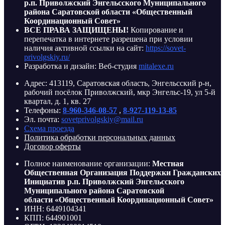
р.п. Приволжский Энгельсского Муниципального
района Саратовской области «Общественный
Координационный Совет»
ВСЕ ПРАВА ЗАЩИЩЕНЫ!
Копирование и
перепечатка в интернете разрешена при условии
наличия активной ссылки на сайт:
https://sovet-
privolgskiy.ru/
Разработка и дизайн: Веб-студия
mitalexe.ru
Адрес: 413119, Саратовская область, Энгельсский р-н,
рабочий посёлок Приволжский, мкр Энгельс-19, ул 5-й
квартал, д. 1, кв. 27
Телефоны:
8-960-346-08-57
,
8-927-119-13-85
Эл. почта:
sovetprivolgskiy@mail.ru
Схема проезда
Политика обработки персональных данных
Договор оферты
Полное наименование организации:
Местная
Общественная Организация Поддержки Гражданских
Инициатив р.п. Приволжский Энгельсского
Муниципального района Саратовской
области «Общественный Координационный Совет»
ИНН: 6449104341
КПП: 644901001