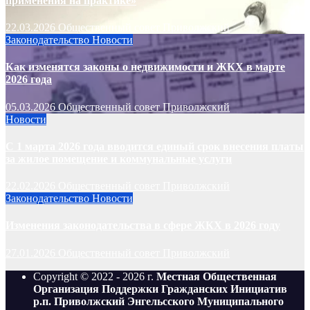
применения на практике»
22.03.2026
Общественный совет Приволжский
Законодательство
Новости
Как изменятся законы о недвижимости и ЖКХ в марте
2026 года
05.03.2026
Общественный совет Приволжский
Новости
С 1 марта 2026 года вводится единый срок внесения платы
за жилое помещение и коммунальные услуги
22.02.2026
Общественный совет Приволжский
Законодательство
Новости
Изменения законодательства в сфере ЖКХ в 2026 году
27.01.2026
Общественный совет Приволжский
Copyright © 2022 - 2026 г.
Местная Общественная
Организация Поддержки Гражданских Инициатив
р.п. Приволжский Энгельсского Муниципального